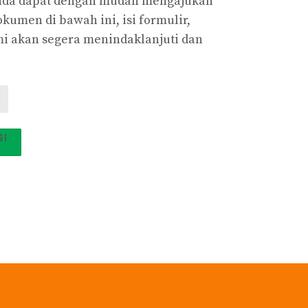
 Anda dapat dengan mudah mengajukan
men di bawah ini, isi formulir,
ami akan segera menindaklanjuti dan
SI