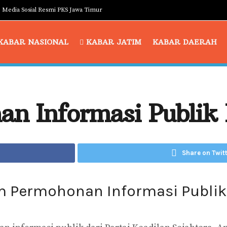
Media Sosial Resmi PKS Jawa Timur
KABAR NASIONAL
KABAR JATIM
KABAR DAERAH
n Informasi Publik
Share on Twit
m Permohonan Informasi Publik