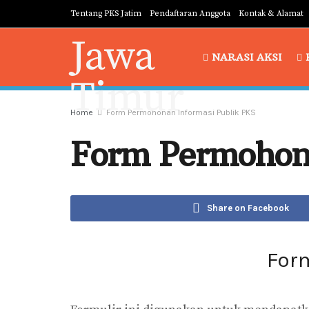
Tentang PKS Jatim
Pendaftaran Anggota
Kontak & Alamat
NARASI AKSI
Home
Form Permohonan Informasi Publik PKS
Form Permohona
Share on Facebook
For