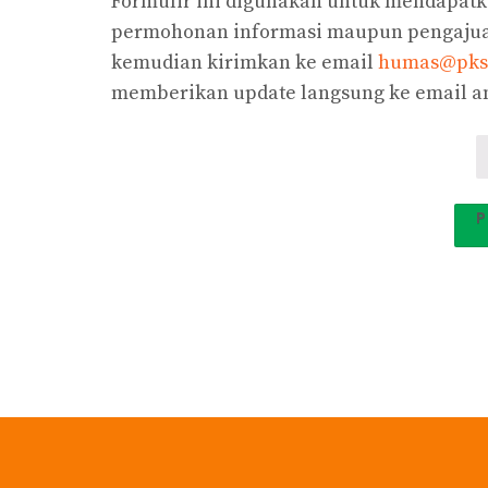
Formulir ini digunakan untuk mendapatk
permohonan informasi maupun pengajuan 
kemudian kirimkan ke email
humas@pks
memberikan update langsung ke email a
P