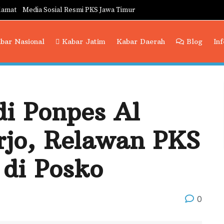
lamat
Media Sosial Resmi PKS Jawa Timur
bar Nasional
Kabar Jatim
Kabar Daerah
Blog
In
i Ponpes Al
rjo, Relawan PKS
 di Posko
0