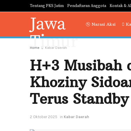
Tentang PKS Jatim
Pendaftaran Anggota
Kontak & A
Narasi Aksi
Ka
Home
Kabar Daerah
H+3 Musibah d
Khoziny Sidoa
Terus Standby
2 Oktober 2025
in
Kabar Daerah