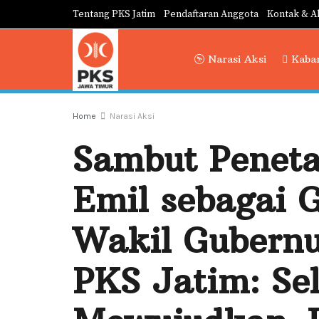
Tentang PKS Jatim
Pendaftaran Anggota
Kontak & A
Narasi Aksi
Kabar
Home
Narasi Aksi
Sambut Peneta
Emil sebagai 
Wakil Gubernu
PKS Jatim: Se