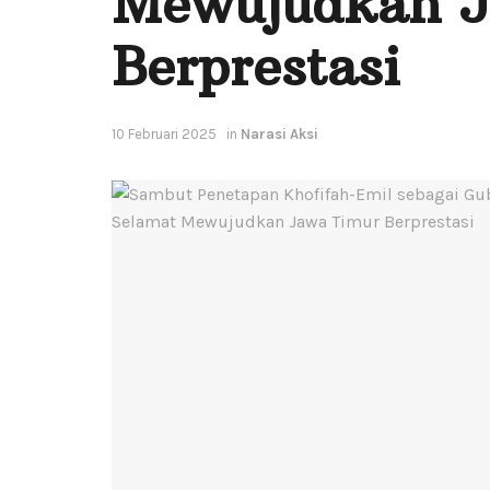
Mewujudkan J
Berprestasi
10 Februari 2025
in
Narasi Aksi