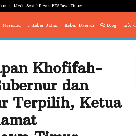
lamat
Media Sosial Resmi PKS Jawa Timur
 Nasional
Kabar Jatim
Kabar Daerah
Blog
Info 
pan Khofifah-
Gubernur dan
r Terpilih, Ketua
lamat