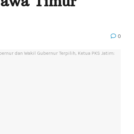
awa Timur
0